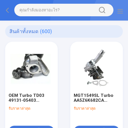
สินค้าทั้งหมด
(600)
OEM Turbo TD03
MGT1549SL Turbo
49131-05403
AA5Z6K682CA
6C1Q6K682DF, 6C1Q-
AA5E9G438GD
รับราคาล่าสุด
รับราคาล่าสุด
6K682-DF เครื่องชาร์จ
AA5E9G438GE AA5Z-
ตุรัส
6K682-F AA5E-
9G438-GD เครื่องชาร์จ
เครื่องยนต์ Ford Eco-