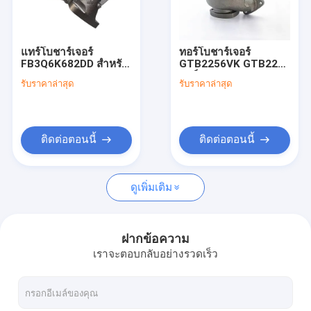
ทัวร์โรงงาน
ควบคุมคุณภาพ
แทร์โบชาร์เจอร์
ทอร์โบชาร์เจอร์
FB3Q6K682DD สําหรับ
GTB2256VK GTB22V
ติดต่อเรา
Ford RANGER (TKE)
คอร์ CHRA 812971-
รับราคาล่าสุด
รับราคาล่าสุด
GTD2056VZK 2011-
5002 812971 BK3Q-
3.2 TDCI 3.2L
6K682-AB BK3Q-
ข่าว
6K682-RC
BK3Q6K682AB ติด 3.2
TDCI BT-50 เครื่องยนต์
ติดต่อตอนนี้
ติดต่อตอนนี้
เทอร์โบชาร์จเจอร์พลังงาน
ดูเพิ่มเติม
เพอร์กินส์เทอร์โบชาร์จเจอร์
Komatsu เทอร์โบชาร์จเจอร์
ฝากข้อความ
เราจะตอบกลับอย่างรวดเร็ว
โตโยต้าเทอร์โบชาร์จเจอร์
เทอร์โบชาร์จเจอร์ของ dieselerpillar