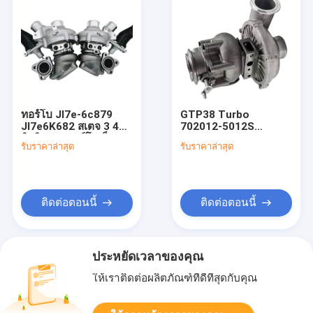
ทอร์โบ Jl7e-6c879
GTP38 Turbo
Jl7e6K682 สเตจ 3 46
702012-5012S
มิลลิเมตร ทอร์โบเซ็ต
702012-0012
รับราคาล่าสุด
รับราคาล่าสุด
ทอร์โบชาร์จ 1 คู่ สําหรับ
1831383C92
ฟอร์ด F-150 Raptor
1831383C94 ทอร์โบ
3.5L Ecoboost
ชาร์เจอร์สําหรับพับด้วย
เครื่องยนต์ F-250 F-
350 F-450 F550 ไดเซล
ติดต่อตอนนี้
ติดต่อตอนนี้
7.3L
ประหยัดเวลาของคุณ
ให้เราติดต่อผลิตภัณฑ์ที่ดีที่สุดกับคุณ