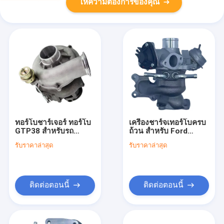
ให้ความต้องการของคุณ
ทอร์โบชาร์เจอร์ ทอร์โบ
เครื่องชาร์จเทอร์โบครบ
GTP38 สําหรับรถ
ถ้วน สําหรับ Ford
บรรทุก Ford F Series
GTDI12V 1761178
รับราคาล่าสุด
รับราคาล่าสุด
7.3 ลิตร ไดเซล
1761181 1799836
1831383C94 702012-
1799852 1808411
9006
1808366 2082254
2008150
CM5G6K682GB
ติดต่อตอนนี้
ติดต่อตอนนี้
CM5G6K682GC