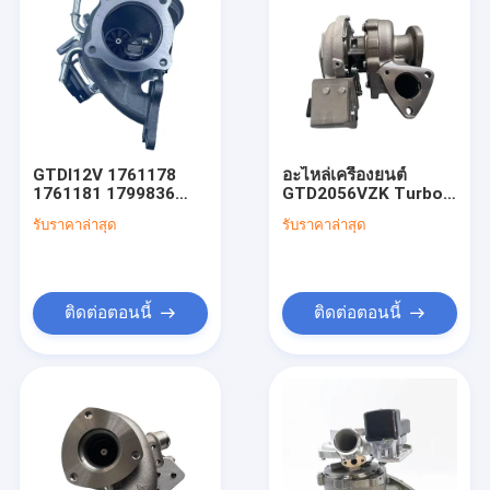
GTDI12V 1761178
อะไหล่เครื่องยนต์
1761181 1799836
GTD2056VZK Turbo
1799852 1808411
Chra 822182-0004
รับราคาล่าสุด
รับราคาล่าสุด
1808366 2082254
FB3Q6K682DD สําหรับ
2008150 53420053
Ford Rnager 3.2L
เครื่องตั๊บสําหรับฟอร์ด
ติดต่อตอนนี้
ติดต่อตอนนี้
บ้าน
ผลิตภัณฑ์
เกี่ยวกับเรา