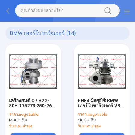
BMW เทอร์โบชาร์จเจอร์
(14)
เครื่องยนต์ C7 B2G-
RHF4 มิตซูบิชิ BMW
80H 175273 250-7696
เทอร์โบชาร์จเจอร์ VB
10R-3759
VA VC VD VF420088
ราคา:
negotiable
ราคา:
negotiable
dieselerpillar เทอร์โบ
1515A029 พร้อม
MOQ:
1 ชิ้น
MOQ:
1 ชิ้น
ชาร์จเจอร์ Earth
เครื่องยนต์ 4D5CDI
Moving Excavator
รับราคาล่าสุด
รับราคาล่าสุด
325D