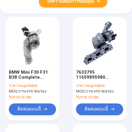
ให้ความต้องการของคุณ
BMW Mini F30 F31
7633795
B38 Complete
11659895980
Turbocharger
11657633795 Turbo
ราคา:
negotiable
ราคา:
negotiable
11657633795
Charger
MOQ:
การเจรจาต่อรอง
MOQ:
การเจรจาต่อรอง
11659895980
Turbocharger FOR
9895980 1165989580
BMW 116i 118i 218i
รับราคาล่าสุด
รับราคาล่าสุด
7638795
318i 418i 109PS
2800013004280
136PS
ติดต่อตอนนี้
ติดต่อตอนนี้
7633795