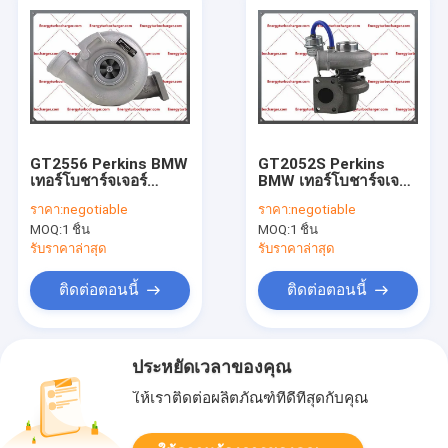
GT2556 Perkins BMW
GT2052S Perkins
เทอร์โบชาร์จเจอร์
BMW เทอร์โบชาร์จเจอร์
754127-5001S 0001 1
2674A326 2674A391
ราคา:
negotiable
ราคา:
negotiable
2674A431 1104A-44T
727266-5001S
MOQ:
1 ชิ้น
MOQ:
1 ชิ้น
เครื่องยนต์
452301-0001 1004-
40T
รับราคาล่าสุด
รับราคาล่าสุด
ติดต่อตอนนี้
ติดต่อตอนนี้
ประหยัดเวลาของคุณ
ให้เราติดต่อผลิตภัณฑ์ที่ดีที่สุดกับคุณ