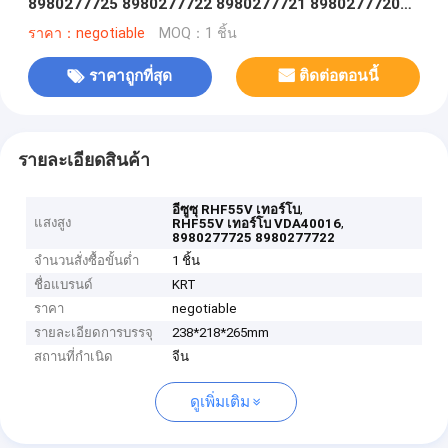
8980277725 8980277722 8980277721 8980277720
4HK1-E2
ราคา：negotiable
MOQ：1 ชิ้น
ราคาถูกที่สุด
ติดต่อตอนนี้
รายละเอียดสินค้า
,
อีซูซุ RHF55V เทอร์โบ
แสงสูง
,
RHF55V เทอร์โบ VDA40016
8980277725 8980277722
จำนวนสั่งซื้อขั้นต่ำ
1 ชิ้น
ชื่อแบรนด์
KRT
ราคา
negotiable
รายละเอียดการบรรจุ
238*218*265mm
สถานที่กำเนิด
จีน
ดูเพิ่มเติม