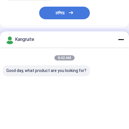
চালিয়ে
แนะนำผลิตภัณฑ์
Kangruite
8:42 AM
Good day, what product are you looking for?
GT2256LMS เทอร์โบ
RHG6 เทอร์โบชาร์จ
RHF55 เทอร์โบช
ชาร์จเจอร์ 704136-
เจอร์ VA570033 V-
เจอร์ VB44005
5003S 8973267520
570033, V570033,
VA440051 VC
8972083520
VB570033,
VD440051
704136-0001
VC570033,
8980302170
ราคาดีที่สุด
ราคาดีที่สุด
ราคาดีที่ส
8971784860 สำหรับ
VD570033 สำหรับ
8980302171 8
Isuzu พร้อมเครื่องยนต์
Isuzu Hitachi EX300-
98030-2170 สำ
4HG1-T Euro-1
7 พร้อมเครื่องยนต์
Isuzu พร้อมเครื